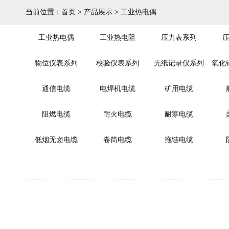
当前位置：
首页
>
产品展示
>
工业热电偶
工业热电偶
工业热电阻
压力表系列
物位仪表系列
校验仪表系列
无纸记录仪系列
氧化
通信电缆
电焊机电缆
矿用电缆
阻燃电缆
耐火电缆
耐寒电缆
低烟无卤电缆
卷筒电缆
拖链电缆