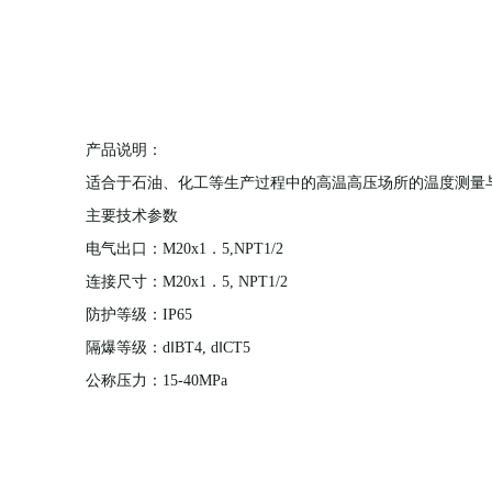
产品说明：
适合于石油、化工等生产过程中的高温高压场所的温度测量与
主要技术参数
电气出口：M20x1．5,NPT1/2
连接尺寸：M20x1．5, NPT1/2
防护等级：IP65
隔爆等级：d‖BT4, d‖CT5
公称压力：15-40MPa