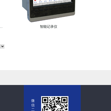
.
智能记录仪
微
信
二