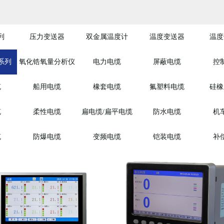
列
压力变送器
双金属温度计
温度变送器
温度
系列
氧化锆氧量分析仪
电力电缆
屏蔽电缆
控
缆
船用电缆
橡套电缆
氟塑料电缆
硅橡
缆
柔性电缆
扁电缆/扁平电缆
防水电缆
机
缆
防爆电缆
变频电缆
铠装电缆
补